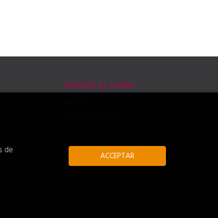
ATENCIÓ AL CLIENT
Qui som
Comandes especials
s de
ACCEPTAR