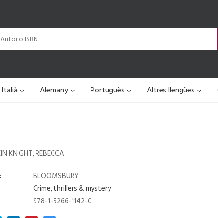
Italià
Alemany
Portuguès
Altres llengües
IN KNIGHT, REBECCA
:
BLOOMSBURY
Crime, thrillers & mystery
978-1-5266-1142-0