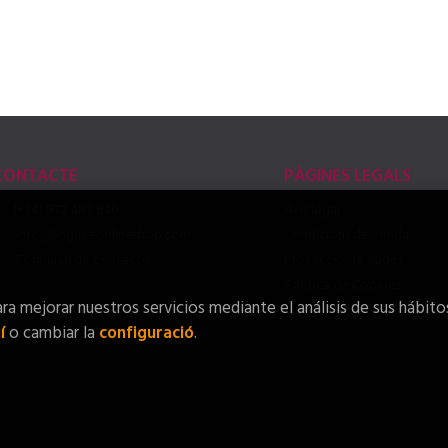
CONTACTE
PÀGINES LEGALS
(+34) 972 483 640
Avis legal
info@linguaeonlineshop.com
Condicions de venda
Formulari de contacte
Protecció de dades
Política de Cookies
ra mejorar nuestros servicios mediante el análisis de sus hábito
í
o cambiar la
configuració
.