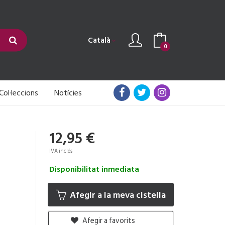
Català
0
Col·leccions
Notícies
12,95 €
IVA inclós
Disponibilitat inmediata
Afegir a la meva cistella
Afegir a favorits