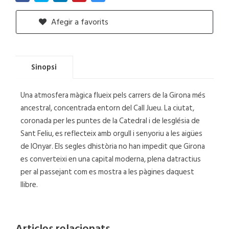
Afegir a favorits
Sinopsi
Una atmosfera màgica flueix pels carrers de la Girona més
ancestral, concentrada entorn del Call Jueu. La ciutat,
coronada per les puntes de la Catedral i de lesglésia de
Sant Feliu, es reflecteix amb orgull i senyoriu a les aigües
de lOnyar. Els segles dhistòria no han impedit que Girona
es converteixi en una capital moderna, plena datractius
per al passejant com es mostra a les pàgines daquest
llibre.
Articles relacionats