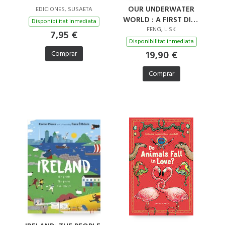
OUR UNDERWATER
EDICIONES, SUSAETA
WORLD : A FIRST DIVE
Disponibilitat inmediata
INTO OCEANS, LAKES,
FENG, LISK
7,95 €
AND RIVERS
Disponibilitat inmediata
19,90 €
Comprar
Comprar