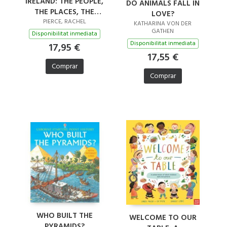
IRELAND: THE PEOPLE,
DO ANIMALS FALL IN
THE PLACES, THE
LOVE?
STORIES
PIERCE, RACHEL
KATHARINA VON DER
GATHEN
Disponibilitat inmediata
Disponibilitat inmediata
17,95 €
17,55 €
Comprar
Comprar
WHO BUILT THE
WELCOME TO OUR
PYRAMIDS?