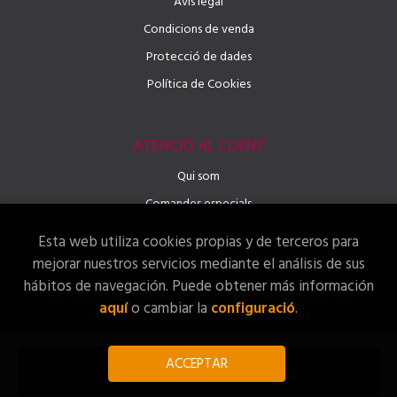
Avis legal
Condicions de venda
Protecció de dades
Política de Cookies
ATENCIÓ AL CLIENT
Qui som
Comandes especials
Esta web utiliza cookies propias y de terceros para
mejorar nuestros servicios mediante el análisis de sus
hábitos de navegación. Puede obtener más información
2026 ©
Llibreria LINGUAE – Llibres, Idiomes i Activitats
.
aquí
o cambiar la
configuració
.
Tots els Drets Reservats |
Grupo Trevenque
ACCEPTAR
Afegir a la meva cistella