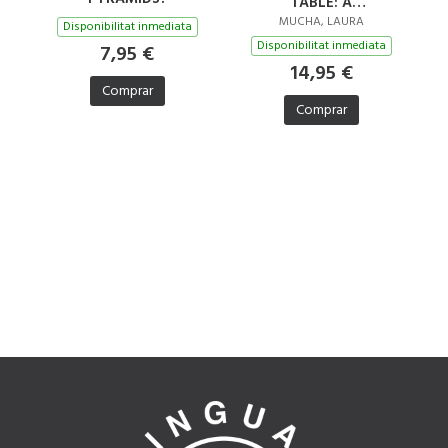
TABLE: A
CELEBRATION OF
MUCHA, LAURA
Disponibilitat inmediata
WHAT CHILDREN EAT
Disponibilitat inmediata
7,95 €
EVERYWHERE
14,95 €
Comprar
Comprar