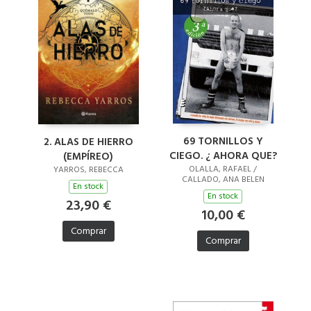
69 TORNILLOS Y
2. ALAS DE HIERRO
CIEGO. ¿ AHORA QUE?
(EMPÍREO)
OLALLA, RAFAEL /
YARROS, REBECCA
CALLADO, ANA BELEN
En stock
En stock
23,90 €
10,00 €
Comprar
Comprar