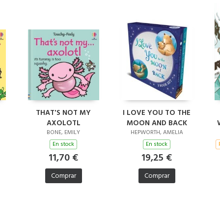
THAT'S NOT MY
I LOVE YOU TO THE
AXOLOTL
MOON AND BACK
BONE, EMILY
HEPWORTH, AMELIA
En stock
En stock
11,70 €
19,25 €
Comprar
Comprar