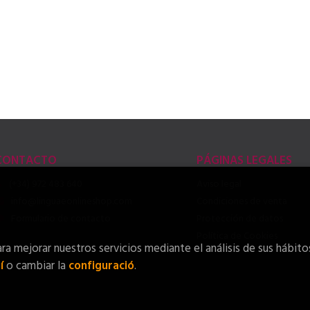
CONTACTO
PÁGINAS LEGALES
(+34) 972 483 640
Aviso legal
info@linguaeonlineshop.com
Condiciones de venta
Formulario de contacto
Protección de datos
Política de Cookies
ra mejorar nuestros servicios mediante el análisis de sus hábito
í
o cambiar la
configuració
.