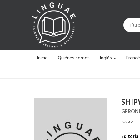
Inicio
Quiénes somos
Inglés
Franc
SHIP
GERON
AA.VV
Editorial