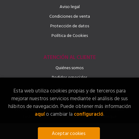
Aviso legal
Condiciones de venta
Protección de datos
Política de Cookies
ATENCIÓN AL CLIENTE
Quiénes somos
Pedidos especiales
Esta web utiliza cookies propias y de terceros para
mejorar nuestros servicios mediante el análisis de sus
hábitos de navegación. Puede obtener más información
2026 ©
Llibreria LINGUAE – Llibres, Idiomes i Activitats
.
aquí
o cambiar la
configuració
.
Todos los Derechos Reservados |
Grupo Trevenque
Aceptar cookies