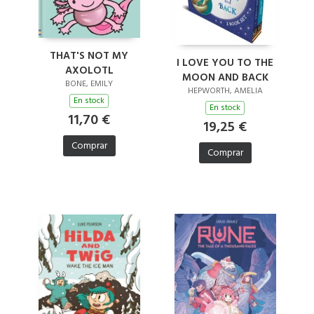
THAT'S NOT MY
I LOVE YOU TO THE
AXOLOTL
MOON AND BACK
BONE, EMILY
HEPWORTH, AMELIA
En stock
En stock
11,70 €
19,25 €
Comprar
Comprar