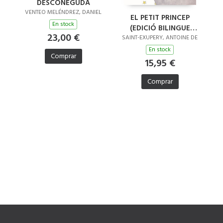
DESCONEGUDA
VENTEO MELÉNDREZ, DANIEL
EL PETIT PRINCEP
En stock
(EDICIÓ BILINGUE
23,00 €
AMB EL TEXT
SAINT-EXUPERY, ANTOINE DE
ORIGINAL EN
En stock
Comprar
FRANCES)
15,95 €
Comprar