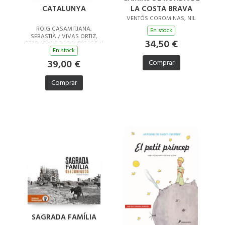
LA COSTA BRAVA
CATALUNYA
VENTÓS COROMINAS, NIL
ROIG CASAMITJANA,
En stock
SEBASTIÀ / VIVAS ORTIZ,
34,50 €
PERE / PLA BOADA, RICARD /
En stock
PUIG CASTELLANO, JORDI
39,00 €
Comprar
Comprar
SAGRADA FAMÍLIA