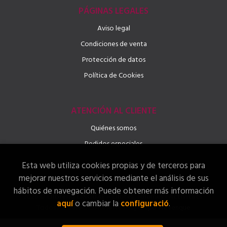
PÁGINAS LEGALES
Aviso legal
Condiciones de venta
Protección de datos
Política de Cookies
ATENCIÓN AL CLIENTE
Quiénes somos
Pedidos especiales
Esta web utiliza cookies propias y de terceros para
mejorar nuestros servicios mediante el análisis de sus
hábitos de navegación. Puede obtener más información
2026 ©
Llibreria LINGUAE – Llibres, Idiomes i Activitats
.
aquí
o cambiar la
configuració
.
Todos los Derechos Reservados |
Grupo Trevenque