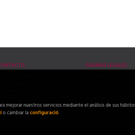
CONTACTO
PÁGINAS LEGALES
(+34) 972 483 640
Aviso legal
info@linguaeonlineshop.com
Condiciones de venta
Formulario de contacto
Protección de datos
Política de Cookies
ra mejorar nuestros servicios mediante el análisis de sus hábito
í
o cambiar la
configuració
.