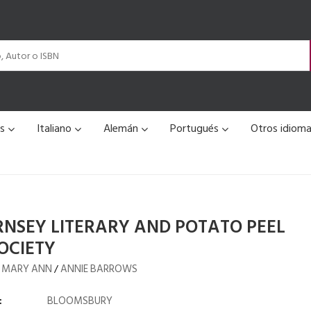
és
Italiano
Alemán
Portugués
Otros idiom
NSEY LITERARY AND POTATO PEEL
SOCIETY
, MARY ANN
ANNIE BARROWS
/
:
BLOOMSBURY