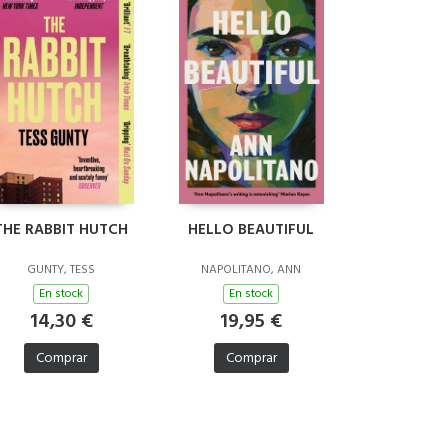
THE RABBIT HUTCH
HELLO BEAUTIFUL
GUNTY, TESS
NAPOLITANO, ANN
En stock
En stock
14,30 €
19,95 €
Comprar
Comprar