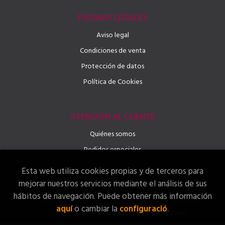
PÁGINAS LEGALES
Aviso legal
Condiciones de venta
Protección de datos
Política de Cookies
ATENCIÓN AL CLIENTE
Quiénes somos
Pedidos especiales
Esta web utiliza cookies propias y de terceros para
mejorar nuestros servicios mediante el análisis de sus
hábitos de navegación. Puede obtener más información
2026 ©
Llibreria LINGUAE – Llibres, Idiomes i Activitats
.
aquí
o cambiar la
configuració
.
Todos los Derechos Reservados |
Grupo Trevenque