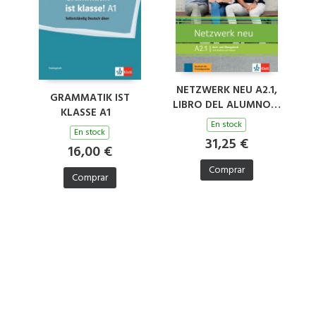
NETZWERK NEU A2.1,
GRAMMATIK IST
LIBRO DEL ALUMNO Y
KLASSE A1
DE EJERCICIOS
En stock
EDICION HIBRIDA
En stock
31,25 €
ALLANGO
16,00 €
Comprar
Comprar