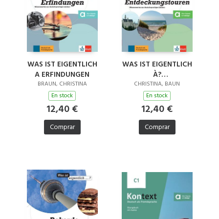
WAS IST EIGENTLICH
WAS IST EIGENTLICH
A ERFINDUNGEN
À?
ENTDECKUNGSTOUREN
BRAUN, CHRISTINA
CHRISTINA, BAUN
En stock
En stock
12,40 €
12,40 €
Comprar
Comprar