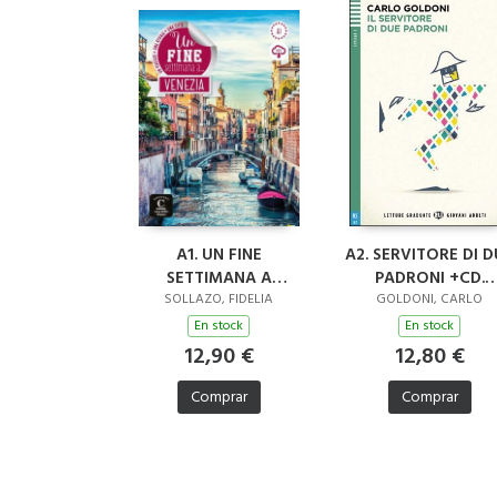
A1. UN FINE
A2. SERVITORE DI D
SETTIMANA A
PADRONI +CD.
VENEZIA. MP3 AUDIO
GIOVANI ADULTI
SOLLAZO, FIDELIA
GOLDONI, CARLO
En stock
En stock
12,90 €
12,80 €
Comprar
Comprar