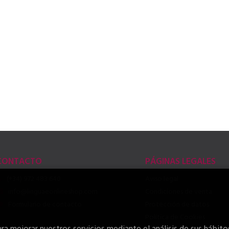
CONTACTO
PÁGINAS LEGALES
(+34) 972 483 640
Aviso legal
info@linguaeonlineshop.com
Condiciones de venta
Formulario de contacto
Protección de datos
Política de Cookies
ra mejorar nuestros servicios mediante el análisis de sus hábito