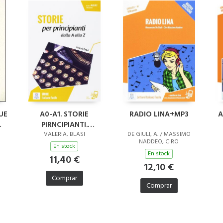
UE
A0-A1. STORIE
RADIO LINA+MP3
A
PIRNCIPIANTI.
RACCONTI A Z+MP3
VALERIA, BLASI
DE GIULI, A. / MASSIMO
NADDEO, CIRO
En stock
En stock
11,40 €
12,10 €
Comprar
Comprar