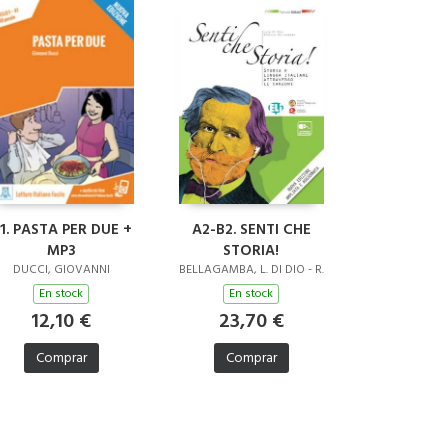
1. PASTA PER DUE +
A2-B2. SENTI CHE
MP3
STORIA!
DUCCI, GIOVANNI
BELLAGAMBA, L. DI DIO - R.
En stock
En stock
12,10 €
23,70 €
Comprar
Comprar