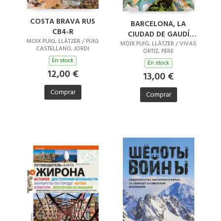
COSTA BRAVA RUS
BARCELONA, LA
CB4-R
CIUDAD DE GAUDÍ
MOIX PUIG, LLÀTZER / PUIG
(RUSO)
MOIX PUIG, LLÀTZER / VIVAS
CASTELLANO, JORDI
ORTIZ, PERE
En stock
En stock
12,00 €
13,00 €
Comprar
Comprar