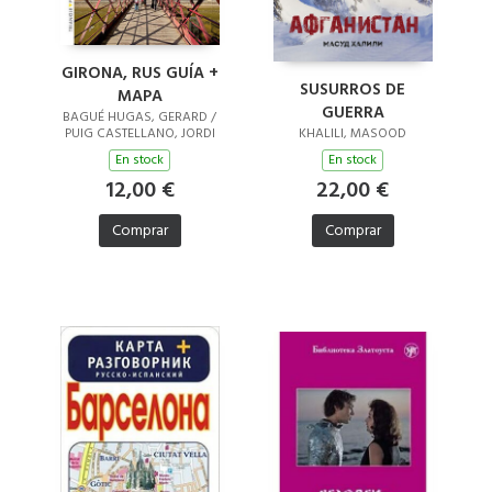
GIRONA, RUS GUÍA +
SUSURROS DE
MAPA
GUERRA
BAGUÉ HUGAS, GERARD /
PUIG CASTELLANO, JORDI
KHALILI, MASOOD
En stock
En stock
12,00 €
22,00 €
Comprar
Comprar