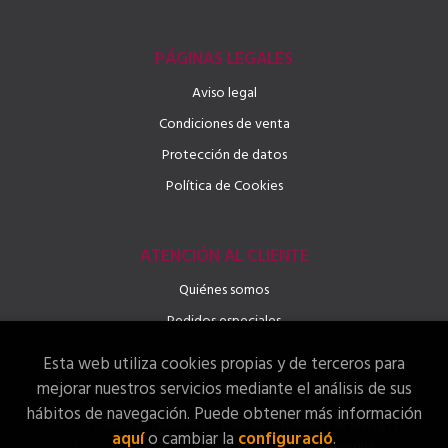
PÁGINAS LEGALES
Aviso legal
Condiciones de venta
Protección de datos
Política de Cookies
ATENCIÓN AL CLIENTE
Quiénes somos
Pedidos especiales
Esta web utiliza cookies propias y de terceros para
mejorar nuestros servicios mediante el análisis de sus
hábitos de navegación. Puede obtener más información
2026 ©
Llibreria LINGUAE – Llibres, Idiomes i Activitats
.
aquí
o cambiar la
configuració
.
Todos los Derechos Reservados |
Grupo Trevenque