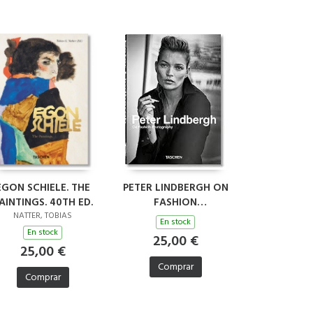
EGON SCHIELE. THE
PETER LINDBERGH ON
AINTINGS. 40TH ED.
FASHION
PHOTOGRAPHY.
NATTER, TOBIAS
En stock
40TH ED.
En stock
25,00 €
25,00 €
Comprar
Comprar