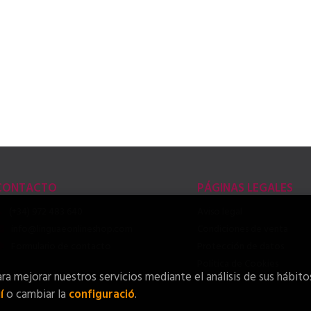
CONTACTO
PÁGINAS LEGALES
(+34) 972 483 640
Aviso legal
info@linguaeonlineshop.com
Condiciones de venta
Formulario de contacto
Protección de datos
Política de Cookies
ra mejorar nuestros servicios mediante el análisis de sus hábito
í
o cambiar la
configuració
.