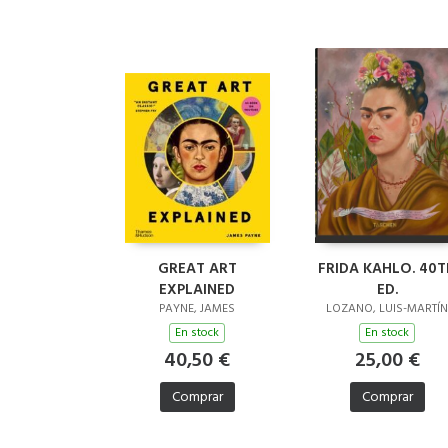
GREAT ART
FRIDA KAHLO. 40T
EXPLAINED
ED.
PAYNE, JAMES
LOZANO, LUIS-MARTÍN
En stock
En stock
40,50 €
25,00 €
Comprar
Comprar