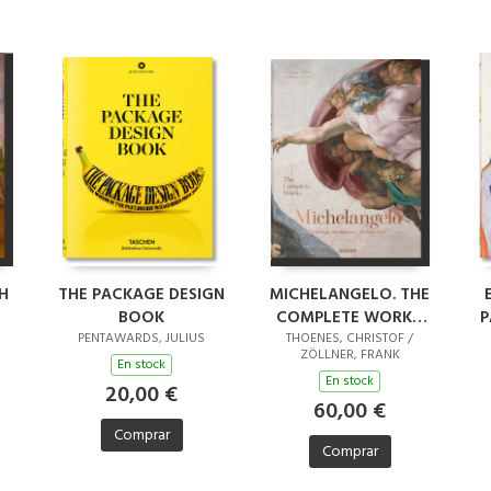
H
THE PACKAGE DESIGN
MICHELANGELO. THE
BOOK
COMPLETE WORKS.
P
PAINTINGS,
PENTAWARDS, JULIUS
THOENES, CHRISTOF /
ZÖLLNER, FRANK
SCULPTURES,
En stock
En stock
ARCHITECTURE
20,00 €
60,00 €
Comprar
Comprar