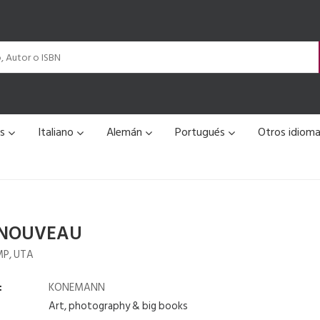
és
Italiano
Alemán
Portugués
Otros idiom
 NOUVEAU
P, UTA
:
KONEMANN
Art, photography & big books