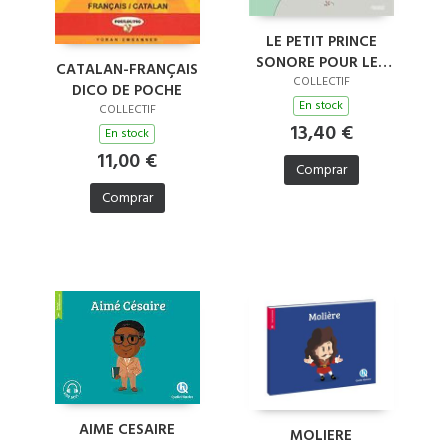
LE PETIT PRINCE
SONORE POUR LES
CATALAN-FRANÇAIS
BEBES
COLLECTIF
DICO DE POCHE
En stock
COLLECTIF
13,40 €
En stock
11,00 €
Comprar
Comprar
AIME CESAIRE
MOLIERE