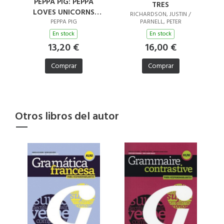
PEPPA PIG: PEPPA
TRES
LOVES UNICORNS
RICHARDSON, JUSTIN /
AND MERMAIDS
PEPPA PIG
PARNELL, PETER
En stock
En stock
13,20 €
16,00 €
Comprar
Comprar
Otros libros del autor