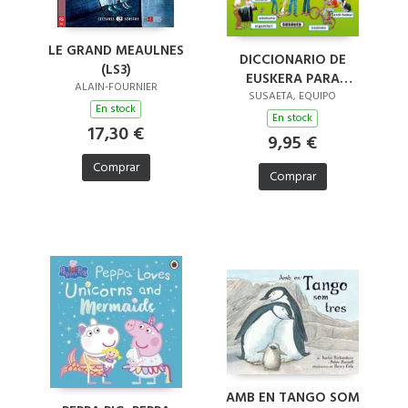
LE GRAND MEAULNES
DICCIONARIO DE
(LS3)
EUSKERA PARA
ALAIN-FOURNIER
PRINCIPIANTES
SUSAETA, EQUIPO
En stock
En stock
17,30 €
9,95 €
Comprar
Comprar
AMB EN TANGO SOM