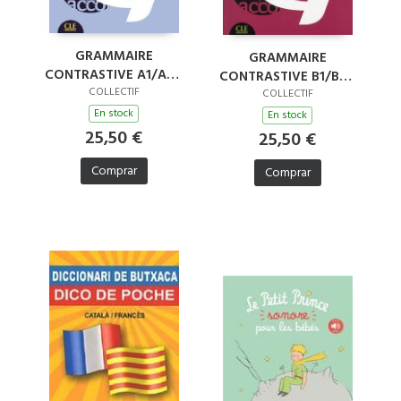
GRAMMAIRE
GRAMMAIRE
CONTRASTIVE A1/A2 -
CONTRASTIVE B1/B2 -
PARA
COLLECTIF
HISPANOHABLANTES
COLLECTIF
HISPANOHABLANTES
En stock
En stock
25,50 €
25,50 €
Comprar
Comprar