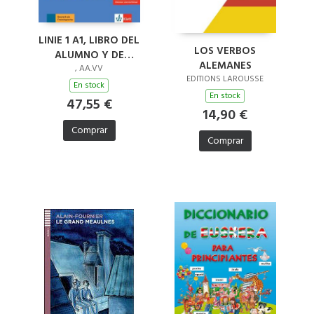
LINIE 1 A1, LIBRO DEL
LOS VERBOS
ALUMNO Y DE
ALEMANES
EJERCICIOS EDICION
, AA.VV
EDITIONS LAROUSSE
HIBRIDA ALLANGO
En stock
En stock
47,55 €
14,90 €
Comprar
Comprar