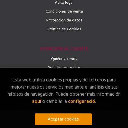
Aviso legal
Condiciones de venta
Protección de datos
Política de Cookies
ATENCIÓN AL CLIENTE
Quiénes somos
Pedidos especiales
Esta web utiliza cookies propias y de terceros para
mejorar nuestros servicios mediante el análisis de sus
hábitos de navegación. Puede obtener más información
2026 ©
Llibreria LINGUAE – Llibres, Idiomes i Activitats
.
aquí
o cambiar la
configuració
.
Todos los Derechos Reservados |
Grupo Trevenque
Aceptar cookies