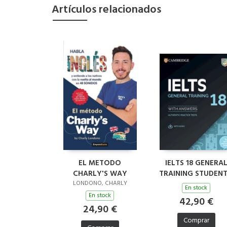
Artículos relacionados
EL METODO
IELTS 18 GENERA
CHARLY'S WAY
TRAINING STUDENT
BOOK WITH
LONDONO, CHARLY
En stock
ANSWERS WITH
En stock
42,90 €
AUDIO WITH
24,90 €
RESOURCE B
Comprar