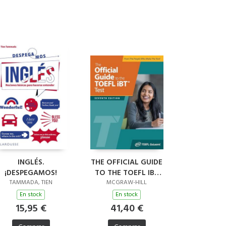
INGLÉS.
THE OFFICIAL GUIDE
¡DESPEGAMOS!
TO THE TOEFL IBT
TEST, SEVENTH
TAMMADA, TIEN
MCGRAW-HILL
EDITION
En stock
En stock
15,95 €
41,40 €