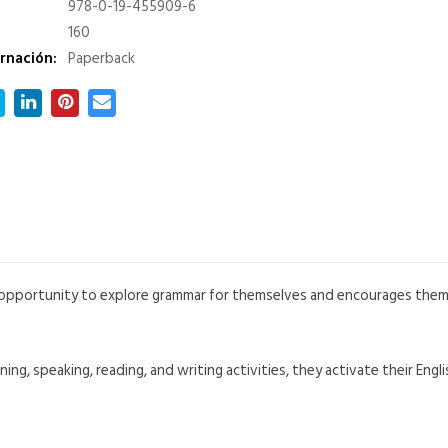
978-0-19-455909-6
160
rnación:
Paperback
opportunity to explore grammar for themselves and encourages them 
ng, speaking, reading, and writing activities, they activate their Engli